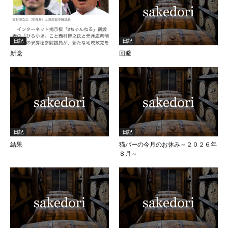
日記
日記
新党
回避
日記
日記
結果
猫バーの今月のお休み～２０２６年
８月～