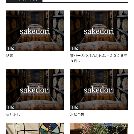
日記
日記
結果
猫バーの今月のお休み～２０２６年
８月～
日記
日記
折り返し
お盆予告