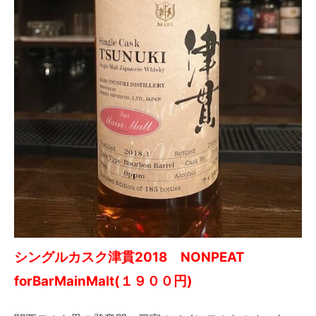
シングルカスク津貫2018 NONPEAT
forBarMainMalt(１９
００円)