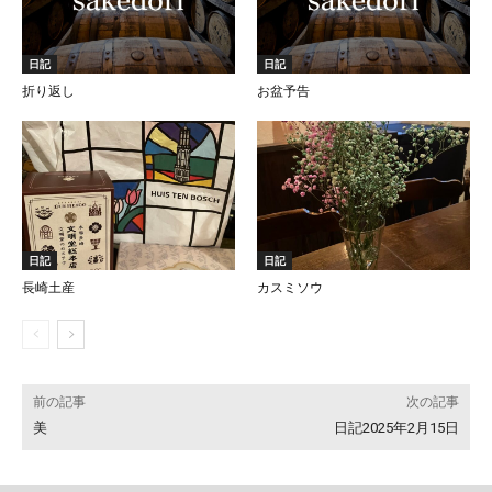
日記
日記
折り返し
お盆予告
日記
日記
長崎土産
カスミソウ
前の記事
次の記事
美
日記2025年2月15日