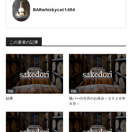
BARwhiskycat1494
この著者の記事
日記
日記
結果
猫バーの今月のお休み～２０２６年
８月～