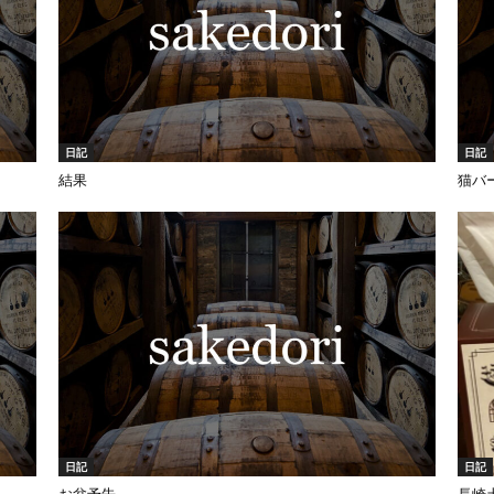
日記
日記
結果
猫バ
日記
日記