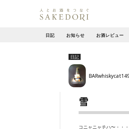
日記
お知らせ
お酒レビュー
日記
BARwhiskycat14
雪
コニャニャチハ〜・・