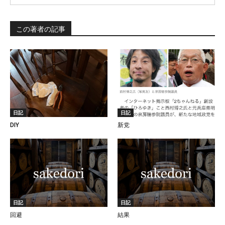
この著者の記事
日記
日記
DIY
新党
日記
日記
回避
結果