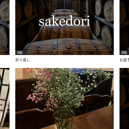
日記
日記
折り返し
お盆