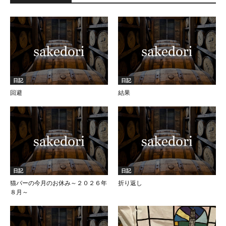
日記
日記
回避
結果
日記
日記
猫バーの今月のお休み～２０２６年
折り返し
８月～