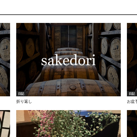
日記
日記
折り返し
お盆