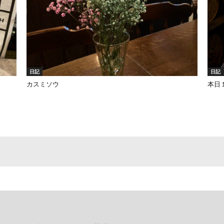
日記
日記
カスミソウ
本日