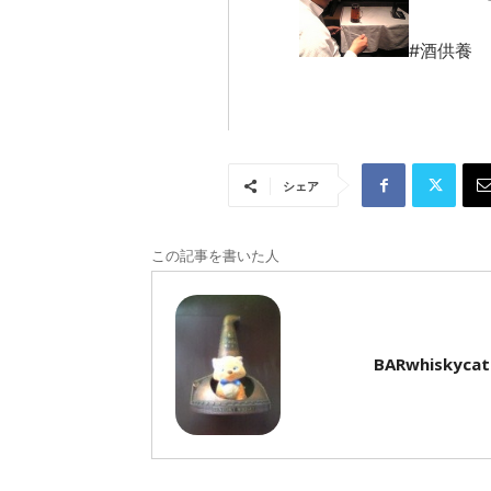
#酒供養
シェア
この記事を書いた人
BARwhiskycat