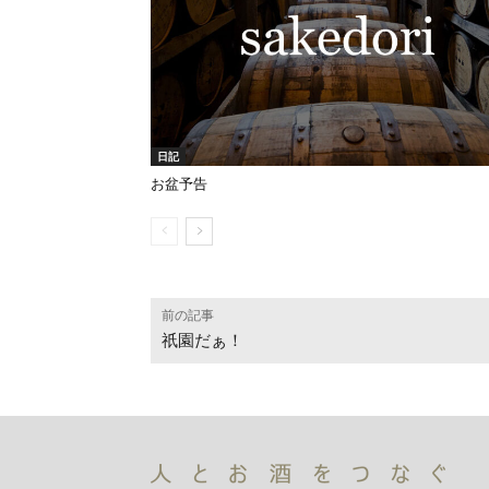
日記
お盆予告
前の記事
祇園だぁ！