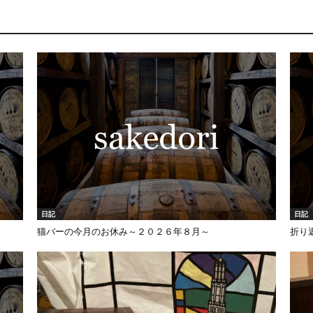
日記
日記
猫バーの今月のお休み～２０２６年８月～
折り