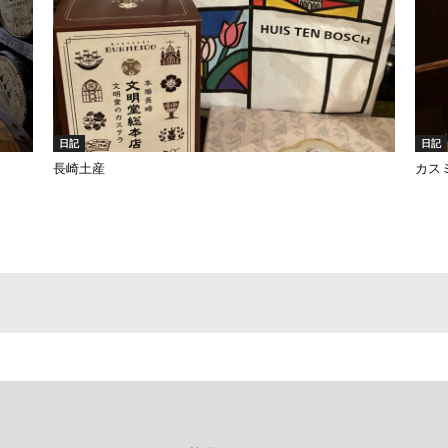
日記
日記
長崎土産
カス