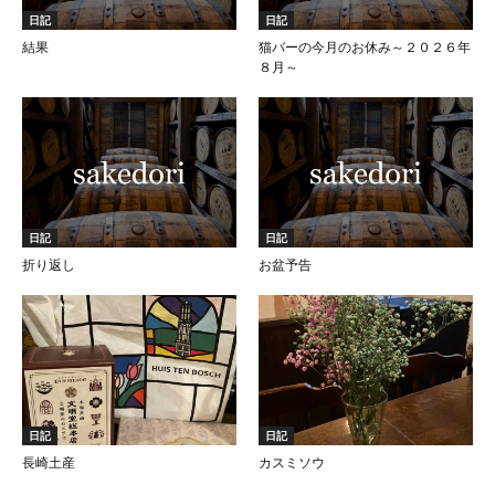
日記
日記
結果
猫バーの今月のお休み～２０２６年
８月～
日記
日記
折り返し
お盆予告
日記
日記
長崎土産
カスミソウ