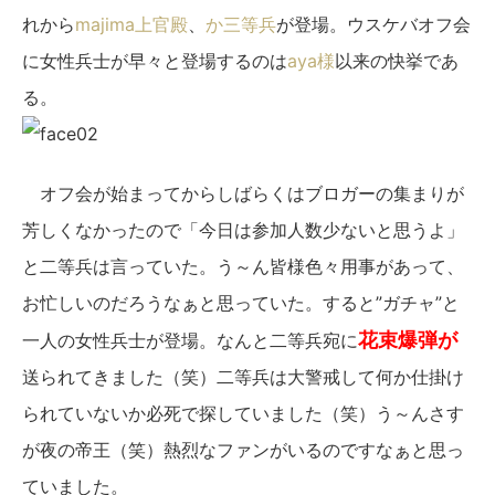
れから
majima上官殿
、
か三等兵
が登場。ウスケバオフ会
に女性兵士が早々と登場するのは
aya様
以来の快挙であ
る。
オフ会が始まってからしばらくはブロガーの集まりが
芳しくなかったので「今日は参加人数少ないと思うよ」
と二等兵は言っていた。う～ん皆様色々用事があって、
お忙しいのだろうなぁと思っていた。すると”ガチャ”と
花束爆弾が
一人の女性兵士が登場。なんと二等兵宛に
送られてきました（笑）二等兵は大警戒して何か仕掛け
られていないか必死で探していました（笑）う～んさす
が夜の帝王（笑）熱烈なファンがいるのですなぁと思っ
ていました。