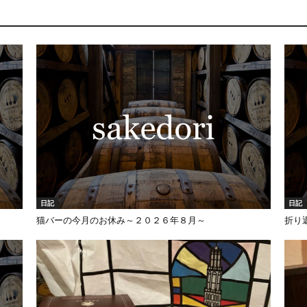
日記
日記
猫バーの今月のお休み～２０２６年８月～
折り