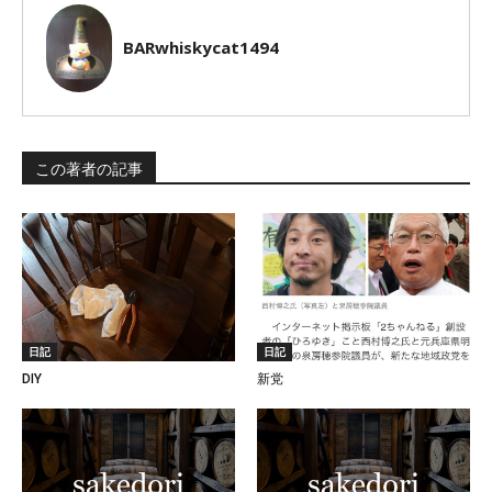
BARwhiskycat1494
この著者の記事
日記
日記
DIY
新党