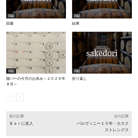
日記
日記
回避
結果
日記
日記
猫バーの今月のお休み～２０２６年
折り返し
８月～
前の記事
次の記事
Ｂａｒに友人
バルヴィニー１５年・カスク
ストレングス