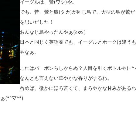
イーグルは、鷲(ワシ)や。
でも、昔、鷲と鷹(タカ)が同じ鳥で、大型の鳥が鷲
を思いだした！
おんなじ鳥やったんやぁ(≧σ≦)
日本と同じく英語圏でも、イーグルとホークは違う
やなぁ。
これはバーボンらしからぬ？人目を引くボトルや(=^～
なんとも言えない華やかな香りがするわ。
呑めば、微かにほろ苦くて、まろやかな甘みがある
*^▽^*)