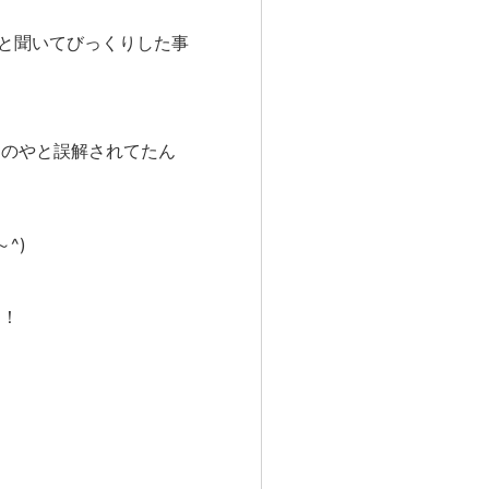
だと聞いてびっくりした事
ものやと誤解されてたん
^)
わ！