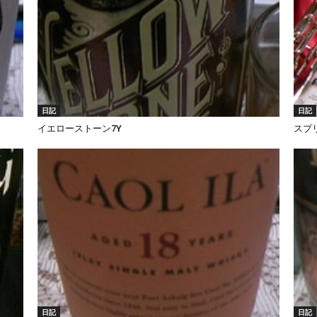
日記
日記
イエローストーン7Y
スプ
日記
日記