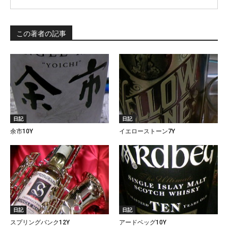
この著者の記事
日記
日記
余市10Y
イエローストーン7Y
日記
日記
スプリングバンク12Y
アードベッグ10Y