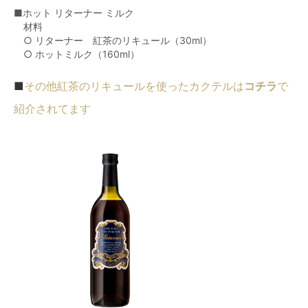
■ホット リターナー ミルク
材料
○ リターナ
ー
紅茶のリキュール（30ml）
○
ホットミルク
（160ml）
■
その他紅茶のリキュールを使ったカクテルは
コチラ
で
紹介されてます