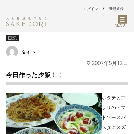
ログイン
/
新規登録
MENU
日記
タイト
2007年5月12日
今日作った夕飯！！
ホタテとア
サリのトマ
トソースパ
スタにスズ