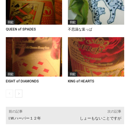
日記
日記
QUEEN of SPADES
不思議な葉っぱ
日記
日記
EIGHT of DIAMONDS
KING of HEARTS
前の記事
次の記事
I.W.ハーパー１２年
しょーもないことですが