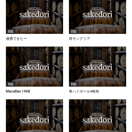
日記
日記
連携できたー
苺サングリア
日記
日記
Macallan 1968
角ハイボール×映画