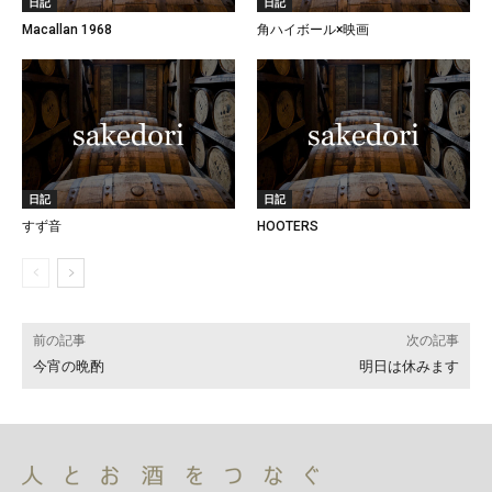
日記
日記
Macallan 1968
角ハイボール×映画
日記
日記
すず音
HOOTERS
前の記事
次の記事
今宵の晩酌
明日は休みます