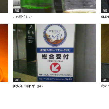
日記
日記
この頃忙しい
GLEN
日記
日記
御多分に漏れず（笑）
次の