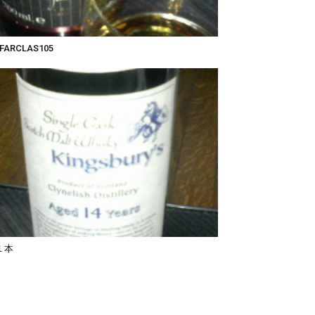
FARCLAS105
１本