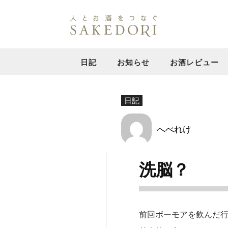
日記
お知らせ
お酒レビュー
日記
へべれけ
洗脳？
前回ボーモアを飲んだ