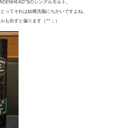
DENHEAD”Sのシングルモルト。
にとってそれは結構洗脳にちかいですよね。
ルも自ずと偏ります（^^；）