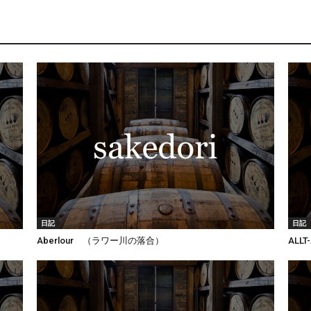
日記
日記
Aberlour （ラワー川の落合）
ALL