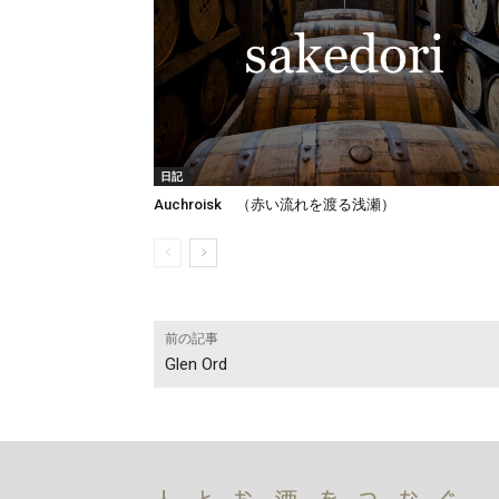
日記
Auchroisk （赤い流れを渡る浅瀬）
前の記事
Glen Ord