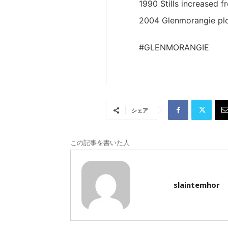
1990 Stills increased 
2004 Glenmorangie pl
#GLENMORANGIE
シェア
この記事を書いた人
slaintemhor