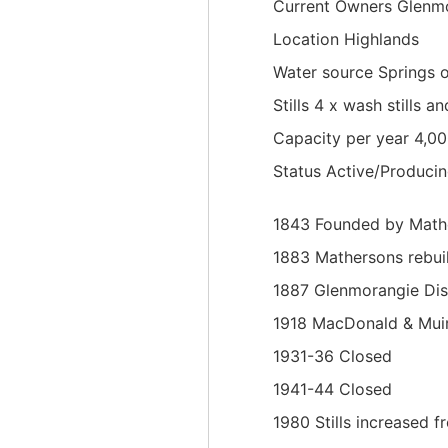
Current Owners Glenmo
Location Highlands
Water source Springs on
Stills 4 x wash stills and
Capacity per year 4,00
Status Active/Produci
1843 Founded by Math
1883 Mathersons rebuild
1887 Glenmorangie Dist
1918 MacDonald & Muir
1931-36 Closed
1941-44 Closed
1980 Stills increased 