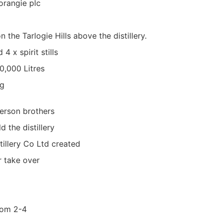
rangie plc
 the Tarlogie Hills above the distillery.
 4 x spirit stills
0,000 Litres
ng
erson brothers
 the distillery
illery Co Ltd created
 take over
from 2-4