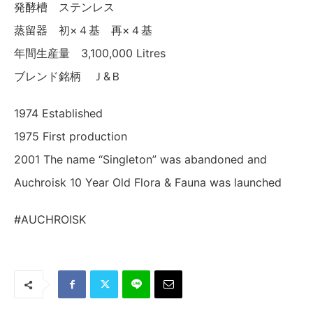
発酵槽 ステンレス
蒸留器 初×４基 再×４基
年間生産量 3,100,000 Litres
ブレンド銘柄 Ｊ&Ｂ
1974 Established
1975 First production
2001 The name “Singleton” was abandoned and
Auchroisk 10 Year Old Flora & Fauna was launched
#AUCHROISK