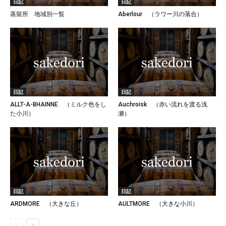
日記
日記
蒸留所 地域別一覧
Aberlour （ラワー川の落合）
日記
日記
ALLT-A-BHAINNE （ミルク色をし
Auchroisk （赤い流れを渡る浅
た小川）
瀬）
日記
日記
ARDMORE （大きな丘）
AULTMORE （大きな小川）