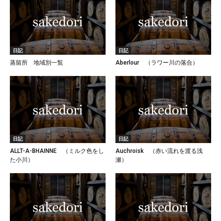
日記
日記
蒸留所 地域別一覧
Aberlour （ラワー川の落合）
日記
日記
ALLT-A-BHAINNE （ミルク色をし
Auchroisk （赤い流れを渡る浅
た小川）
瀬）