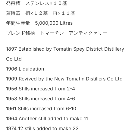
発酵槽 ステンレス×１０基
蒸留器 初×１２基 再×１１基
年間生産量 5,000,000 Litres
ブレンド銘柄 トマーチン アンティクァリー
1897 Established by Tomatin Spey District Distillery
Co Ltd
1906 Liquidation
1909 Revived by the New Tomatin Distillers Co Ltd
1956 Stills increased from 2-4
1958 Stills increased from 4-6
1961 Stills increased from 6-10
1964 Another still added to make 11
1974 12 stills added to make 23