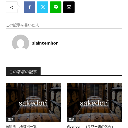
この記事を書いた人
slaintemhor
この著者の記事
日記
日記
蒸留所 地域別一覧
Aberlour （ラワー川の落合）