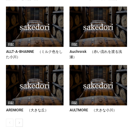
日記
日記
ALLT-A-BHAINNE （ミルク色をし
Auchroisk （赤い流れを渡る浅
た小川）
瀬）
日記
日記
ARDMORE （大きな丘）
AULTMORE （大きな小川）