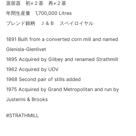
蒸留器 初×２基 再×２基
年間生産量 1,700,000 Litres
ブレンド銘柄 Ｊ＆Ｂ スペイロイヤル
1891 Built from a converted corn mill and named
Glenisla-Glenlivet
1895 Acquired by Gilbey and renamed Strathmill
1962 Acquired by UDV
1968 Second pair of stills added
1975 Acquired by Grand Metropolitan and run by
Justerini & Brooks
#STRATHMILL