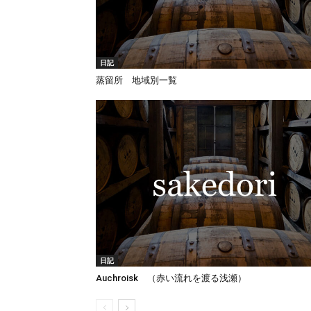
日記
蒸留所 地域別一覧
日記
Auchroisk （赤い流れを渡る浅瀬）