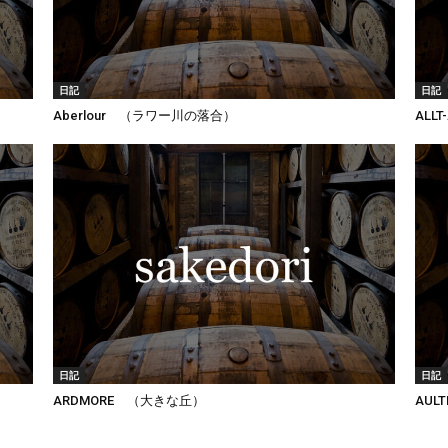
日記
日記
Aberlour （ラワー川の落合）
ALL
日記
日記
ARDMORE （大きな丘）
AUL