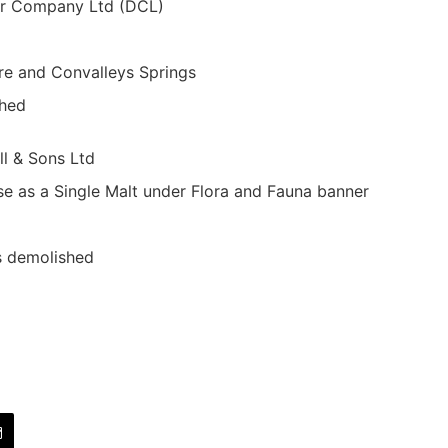
ler Company Ltd (DCL)
re and Convalleys Springs
shed
ll & Sons Ltd
ease as a Single Malt under Flora and Fauna banner
s demolished