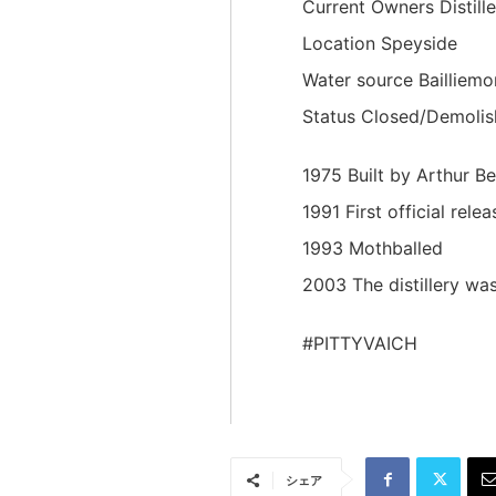
Current Owners Distil
Location Speyside
Water source Bailliemo
Status Closed/Demoli
1975 Built by Arthur Be
1991 First official rel
1993 Mothballed
2003 The distillery wa
#PITTYVAICH
シェア