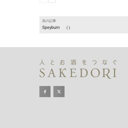
前の記事
Speyburn （）