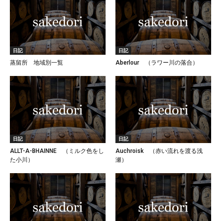
日記
日記
蒸留所 地域別一覧
Aberlour （ラワー川の落合）
日記
日記
ALLT-A-BHAINNE （ミルク色をし
Auchroisk （赤い流れを渡る浅
た小川）
瀬）