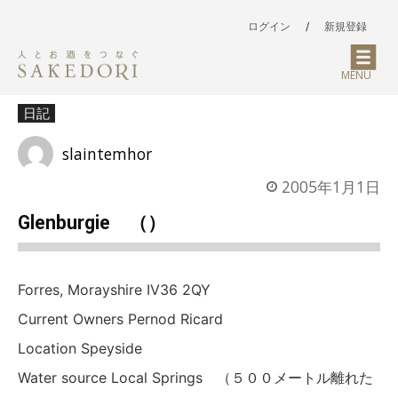
ログイン
/
新規登録
MENU
日記
slaintemhor
2005年1月1日
Glenburgie （）
Forres, Morayshire IV36 2QY
Current Owners Pernod Ricard
Location Speyside
Water source Local Springs （５００メートル離れた