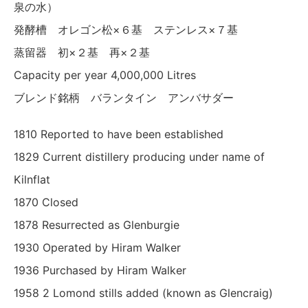
泉の水）
発酵槽 オレゴン松×６基 ステンレス×７基
蒸留器 初×２基 再×２基
Capacity per year 4,000,000 Litres
ブレンド銘柄 バランタイン アンバサダー
1810 Reported to have been established
1829 Current distillery producing under name of
Kilnflat
1870 Closed
1878 Resurrected as Glenburgie
1930 Operated by Hiram Walker
1936 Purchased by Hiram Walker
1958 2 Lomond stills added (known as Glencraig)