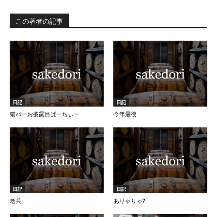
この著者の記事
日記
日記
猫バーお披露目ぱーちぃー
今年最後
日記
日記
老兵
ありゃりゃ?