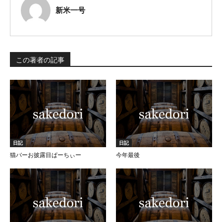
新米一号
この著者の記事
日記
日記
猫バーお披露目ぱーちぃー
今年最後