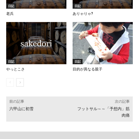
日記
日記
老兵
ありゃりゃ?
日記
日記
やっとこさ
目的が異なる親子
前の記事
次の記事
六甲山に初雪
フットサル～～「予想内」筋
肉痛