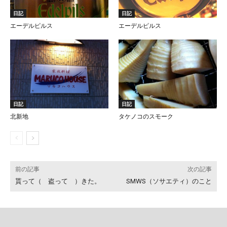
日記
日記
エーデルピルス
エーデルピルス
日記
日記
北新地
タケノコのスモーク
前の記事
次の記事
貰って（ 盗って ）きた。
SMWS（ソサエティ）のこと