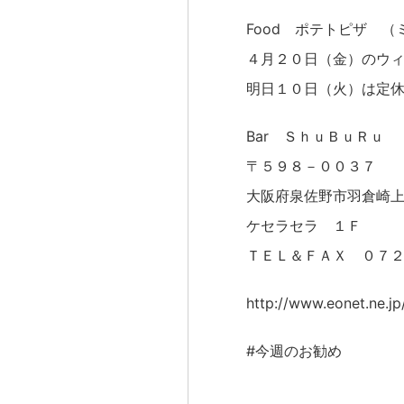
Food ポテトピザ 
４月２０日（金）のウ
明日１０日（火）は定
Bar ＳｈｕＢｕＲｕ
〒５９８－００３７
大阪府泉佐野市羽倉崎
ケセラセラ １Ｆ
ＴＥＬ＆ＦＡＸ ０７
http://www.eonet.ne.j
#今週のお勧め