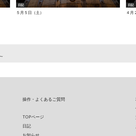
日記
日記
５月５日（土）
４月
～
操作・よくあるご質問
TOPページ
日記
お知らせ