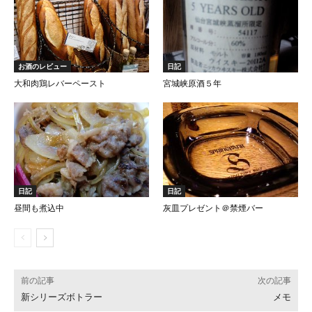
お酒のレビュー
日記
大和肉鶏レバーペースト
宮城峡原酒５年
日記
日記
昼間も煮込中
灰皿プレゼント＠禁煙バー
前の記事
次の記事
新シリーズボトラー
メモ