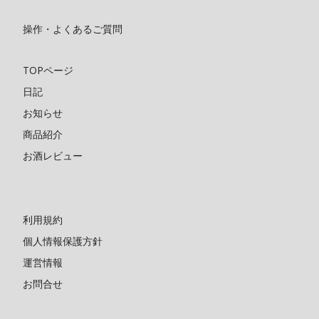
操作・よくあるご質問
TOPページ
日記
お知らせ
商品紹介
お酒レビュー
利用規約
個人情報保護方針
運営情報
お問合せ