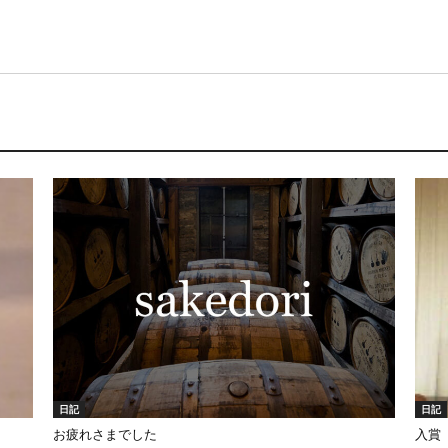
日記
日記
お疲れさまでした
入賞