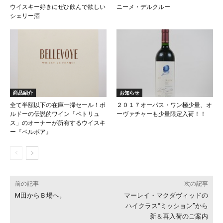
ウイスキー好きにぜひ飲んで欲しい
ニーメ・デルクルー
シェリー酒
商品紹介
お知らせ
全て半額以下の在庫一掃セール！ボ
２０１７オーパス・ワン極少量、オ
ルドーの伝説的ワイン「ペトリュ
ーヴァチャーも少量限定入荷！！
ス」のオーナーが所有するウイスキ
ー『ベルボア』
前の記事
次の記事
M田からＢ場へ。
マーレイ・マクダヴィッドの
ハイクラス“ミッション”から
新＆再入荷のご案内