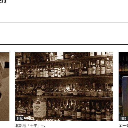
tsu
日記
日記
北新地「十年」へ
エー