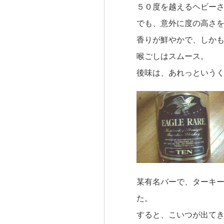
５０度を越えるヘビー
でも、意外に度の高さ
香りが鮮やかで、しか
喉ごしはスムース。
後味は、あれっという
某有名バーで、ターキ
た。
すると、こいつが出て