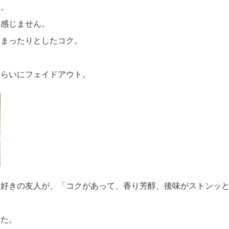
さ。
を感じません。
もまったりとしたコク。
くらいにフェイドアウト。
ー好きの友人が、「コクがあって、香り芳醇、後味がストンッ
きた。