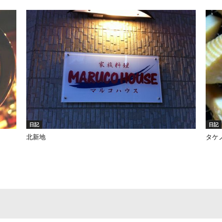
日記
日記
北新地
タケ