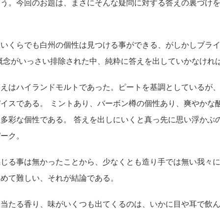
ろう。今回のお題は、まさにそんな疑問に対する答えの裏づけ
、いくらでも白州の個性は見つける事ができる、がしかしブラ
概念がいっさい排除された中、純粋に答えを出していかなけれ
答えはハイランドモルトであった。ピートを基調としているが
イスである。 ミントあり、バーボン樽の個性あり、爽やかな
多彩な個性である。 答えを出しにいくと真っ先に思い浮かぶ
パーク。
感じる事は無かったことから、少なくとも造り手では無い我々
極めて難しい、それが結論である。
い当たる香り、味がいくつも出てくるのは、いかに目や耳で飲