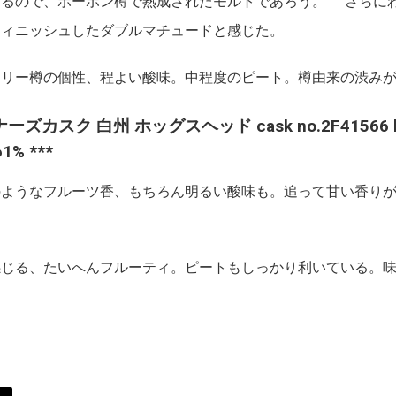
くるので、ボーボン樽で熟成されたモルトであろう。 さらに
フィニッシュしたダブルマチュードと感じた。
リー樽の個性、程よい酸味。中程度のピート。樽由来の渋みが
ーナーズカスク 白州 ホッグスヘッド cask no.2F41566 loc
61% ***
のようなフルーツ香、もちろん明るい酸味も。追って甘い香り
じる、たいへんフルーティ。ピートもしっかり利いている。味