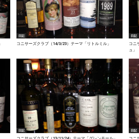
日記
日記
」
コニサーズクラブ（14/3/23）テーマ「リトルミル」
コニ
ュ」
日記
日記
コニサーズクラブ（13/11/24）テーマ「グレンモール」
コニ