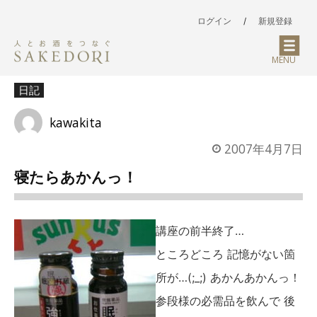
ログイン
/
新規登録
MENU
日記
kawakita
2007年4月7日
寝たらあかんっ！
講座の前半終了…
ところどころ 記憶がない箇
所が…(;_;) あかんあかんっ！
参段様の必需品を飲んで 後