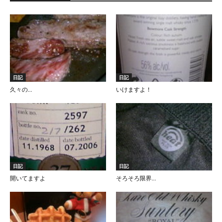
日記
日記
久々の…
いけますよ！
日記
日記
開いてますよ
そろそろ限界…