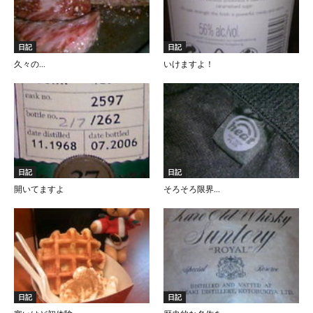
日記
日記
久々の…
いけますよ！
日記
日記
開いてますよ
そろそろ限界…
日記
日記