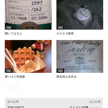
日記
日記
開いてますよ
そろそろ限界…
日記
日記
寒いけど初体験
歴史的な名作を
前の記事
次の記事
TEACHER”S
またまた牡蠣・・・・