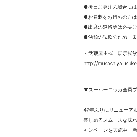
●後日ご発注の場合には
●お名刺をお持ちの方
●出席の連絡等は必要
●酒類の試飲のため、
＜武蔵屋主催 展示試
http://musashiya.usuk
——————————
▼スーパーニッカ全員
——————————
47年ぶりにリニューア
楽しめるスムースな味わ
ャンペーンを実施中。