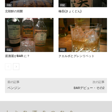
日記
日記
北朝鮮の焼酎
極呑(きょくどん)
日記
日記
居酒屋がBAR に？
クエルボとグレンリベット
前の記事
次の記事
ベンジン
BARデビュー・その2