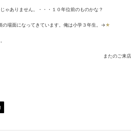
のじゃありません。・・・１０年位前のものかな？
0年頃の場面になってきています。俺は小学３年生。→
★
た。
ご来店お待ちしてお