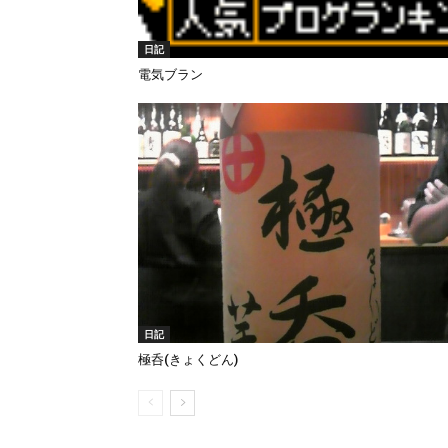
日記
電気ブラン
日記
極呑(きょくどん)