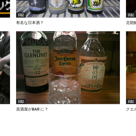
日記
日記
有名な日本酒？
北朝
日記
日記
居酒屋がBAR に？
クエ