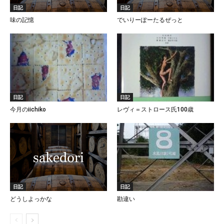
日記
日記
味の記憶
でいりーぽーたるぜっと
日記
日記
今月のiichiko
レヴィ＝ストロース氏100歳
日記
日記
どうしよっかな
勘違い