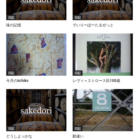
日記
日記
味の記憶
でいりーぽーたるぜっと
日記
日記
今月のiichiko
レヴィ＝ストロース氏100歳
日記
日記
どうしよっかな
勘違い