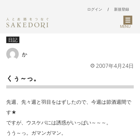
ログイン
/
新規登録
MENU
日記
か
2007年4月24日
くぅ～っ。
先週、先々週と羽目をはずしたので、今週は節酒週間で
す★
ですが、ウスケバには誘惑がいっぱい～～～。
うう～っ。ガマンガマン。