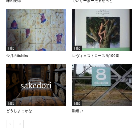
味の記憶
でいりーぽーたるぜっと
日記
日記
今月のiichiko
レヴィ＝ストロース氏100歳
日記
日記
どうしよっかな
勘違い