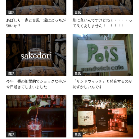
日記
日記
あばしり一家と台風一過はどっちが
別に良いんですけどねぇ・・・・っ
強いか？
て良くありません！！！！！！
日記
日記
今年一番の衝撃的でショックな事が
『サンドウィッチ』と発音するのが
今日起きてしまいました
恥ずかしいんです
日記
日記