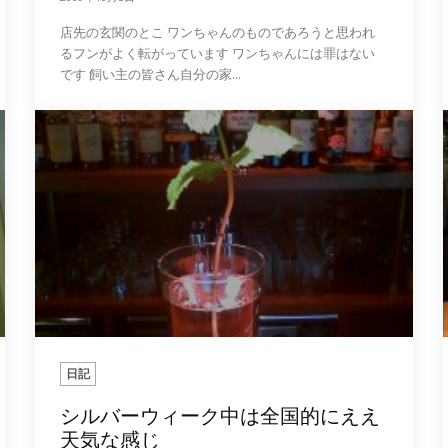
店先の玄関のとこ ワンちゃんのものであろうと思われ
るフンがよく転がっています ワンちゃんには罪はない
です 飼い主の皆さん自分の家...
日記
シルバーウィーク中は全国的にええ
天気な感じ