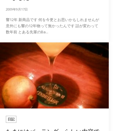
2009年9月17日
響12年 新商品です 何を今更とお思いかもしれませんが
意外にも響の12年物って無かったんです 話が変わって
数年前 とある先輩のBa...
日記