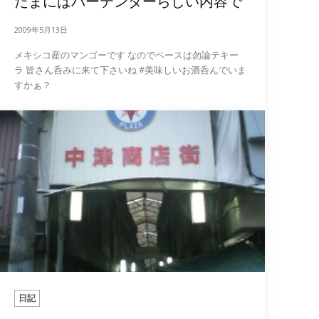
たまにはバーテンダーらしい内容で
2009年5月13日
メキシコ産のマンゴーです なのでベースは勿論テキー
ラ 皆さん呑みに来て下さいね #美味しいお酒呑んでいま
すかぁ？
日記