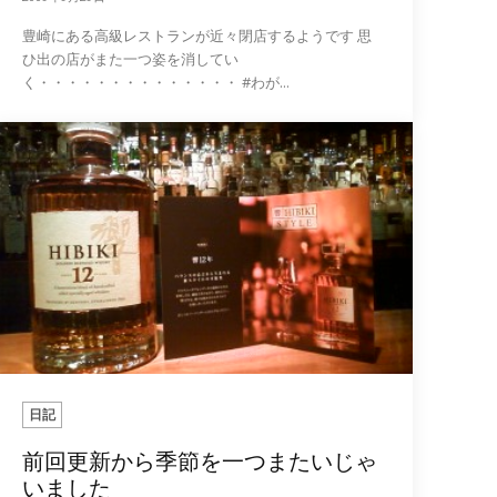
豊崎にある高級レストランが近々閉店するようです 思
ひ出の店がまた一つ姿を消してい
く・・・・・・・・・・・・・・ #わが...
日記
前回更新から季節を一つまたいじゃ
いました