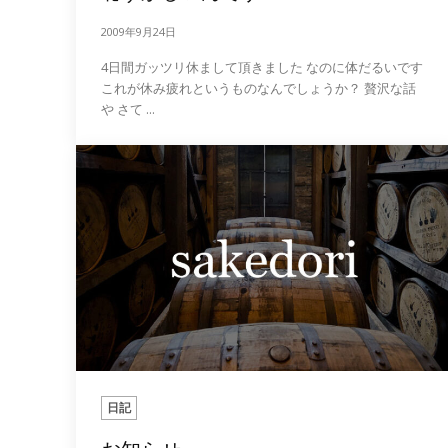
2009年9月24日
4日間ガッツリ休まして頂きました なのに体だるいです
これが休み疲れというものなんでしょうか？ 贅沢な話
や さて ...
日記