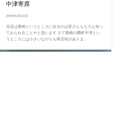
中津寄席
2009年4月20日
当店は豊崎というところに在るのは皆さんもちろん知っ
ておられることやと思います さて豊崎の隣町中津とい
うところには小さいながらも商店街がありま...
日記