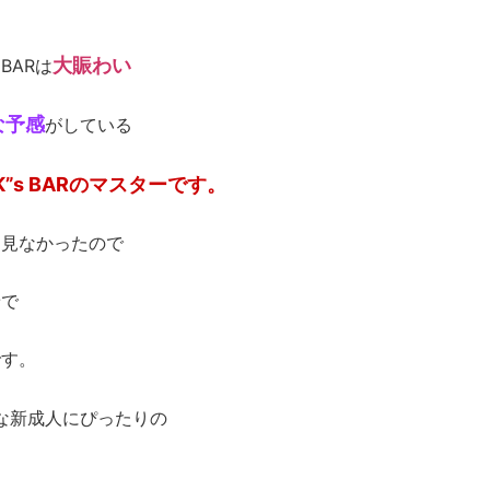
大賑わい
 BARは
な予感
がしている
T K”s BARのマスターです。
を見なかったので
着で
です。
な新成人にぴったりの