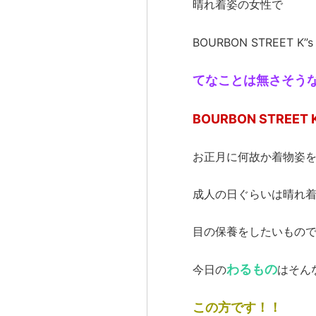
晴れ着姿の女性で
BOURBON STREET K”s
てなことは無さそう
BOURBON STREE
お正月に何故か着物姿
成人の日ぐらいは晴れ
目の保養をしたいもの
わるもの
今日の
はそん
この方です！！