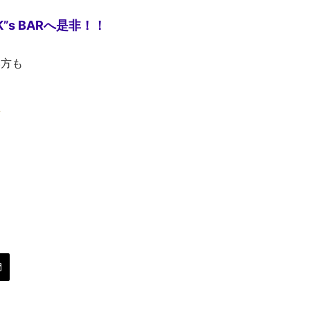
 K”s BARへ是非！！
い方も
へ