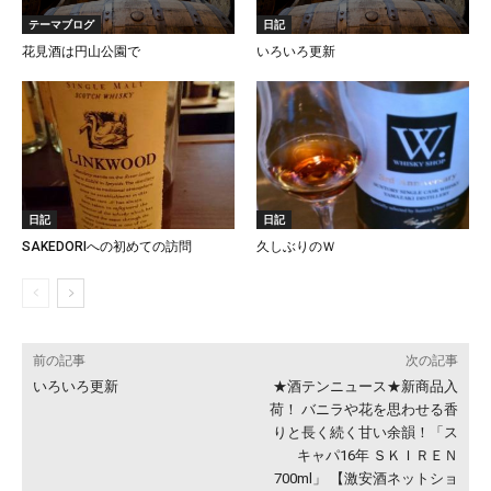
テーマブログ
日記
花見酒は円山公園で
いろいろ更新
日記
日記
SAKEDORIへの初めての訪問
久しぶりのＷ
前の記事
次の記事
いろいろ更新
★酒テンニュース★新商品入
荷！ バニラや花を思わせる香
りと長く続く甘い余韻！「ス
キャパ16年 ＳＫＩＲＥＮ
700ml」 【激安酒ネットショ